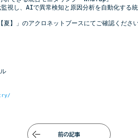
一元監視し、AIで異常検知と原因分析を自動化する
26【夏】」のアクロネットブースにてご確認くださ
）
ール
try/
前の記事