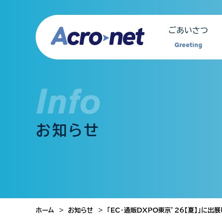
ごあいさつ
Greeting
Info
お知らせ
ホーム
お知らせ
「EC・通販DXPO東京’26【夏】」に出展